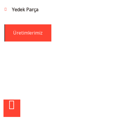
Yedek Parça
Üretimlerimiz
"Tecrübe, Uzman Kadro ve
Geniş Ürün Skalası"